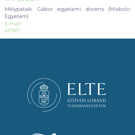
Mélypataki Gábor egyetemi docens (Miskolci
Egyetem)
E-mail
MTMT