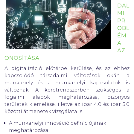
DAL
MI
PR
OBL
ÉM
A
AZ
ONOSÍTÁSA
A digitalizáció előtérbe kerülése, és az ehhez
kapcsolódó társadalmi változások okán a
munkahely és a munkahelyi kapcsolatok is
változnak. A keretrendszerben szükséges a
fogalmi alapok meghatározása, bizonyos
területek kiemelése, illetve az ipar 4.0 és ipar 5.0
közötti átmenetek vizsgálata is.
A munkahelyi innováció definíciójának
meghatározása;