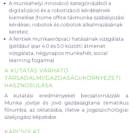
A munkahelyi innováció kategóriájából a
digitalizáció és a robotizáció kérdésének
kiemelése (home office távmunka szabályozási
kérdései, robotok és cobotok alkalmazásának
keretei);
A fentiek munkaerőpiaci hatásának vizsgálata
(például ipar 4.0 és 5.0 közötti átmenet
vizsgálata, négynapos munkahét, social
learning fogalma)
A KUTATÁS VÁRHATÓ
TÁRSADALMI/GAZDASÁGI/KÖRNYEZETI
HASZNOSULÁSA
A kutatási eredményeket becsatornázzák a
Munka jövője és jövő gazdaságtana tematikus
fórumba, az oktatásba, illetve a jogpszichológiai
szakjogász képzésbe.
KAPCSOLAT