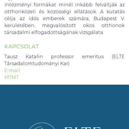
intézményi formákat minél inkább felváltják az
otthonközeli és közösségi ellátások. A kutatás
célja az idős emberek számára, Budapest V.
kerületében, megvalósított okos otthonok
társadalmi elfogadottságának vizsgálata.
KAPCSOLAT
Tausz Katalin professor emeritus (ELTE
Társadalomtudományi Kar)
E-mail
MTMT