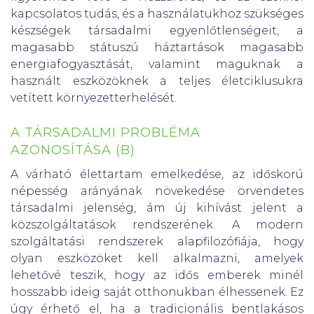
kapcsolatos tudás, és a használatukhoz szükséges
készségek társadalmi egyenlőtlenségeit, a
magasabb státuszú háztartások magasabb
energiafogyasztását, valamint maguknak a
használt eszközöknek a teljes életciklusukra
vetített környezetterhelését.
A TÁRSADALMI PROBLÉMA
AZONOSÍTÁSA (B)
A várható élettartam emelkedése, az időskorú
népesség arányának növekedése örvendetes
társadalmi jelenség, ám új kihívást jelent a
közszolgáltatások rendszerének. A modern
szolgáltatási rendszerek alapfilozófiája, hogy
olyan eszközöket kell alkalmazni, amelyek
lehetővé teszik, hogy az idős emberek minél
hosszabb ideig saját otthonukban élhessenek. Ez
úgy érhető el, ha a tradicionális bentlakásos